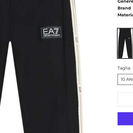
Gener
Brand
:
Materi
Taglia:
10 AN