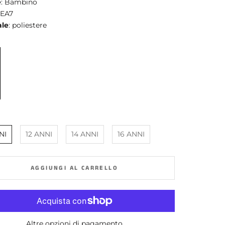
e
: Bambino
 EA7
ale
: poliestere
NI
12 ANNI
14 ANNI
16 ANNI
AGGIUNGI AL CARRELLO
Altre opzioni di pagamento