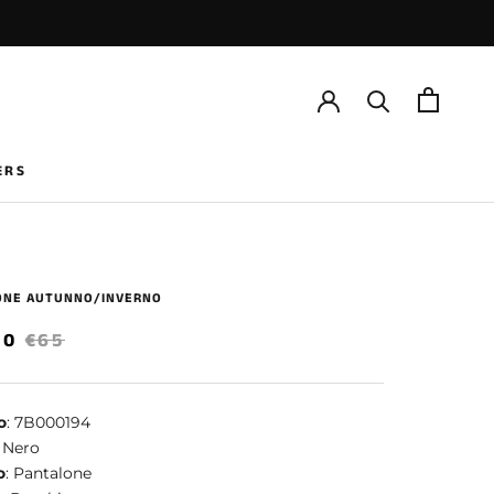
ERS
ERS
ONE AUTUNNO/INVERNO
50
€65
o
: 7B000194
: Nero
o
: Pantalone